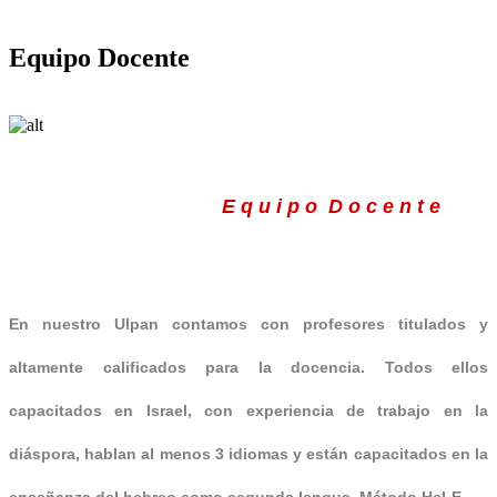
Equipo Docente
E q u i p o D o c e n t e
En nuestro Ulpan contamos con profesores titulados y
altamente calificados para la docencia. Todos ellos
capacitados en Israel, con experiencia de trabajo en la
diáspora, hablan al menos 3 idiomas y están capacitados en la
enseñanza del hebreo como segunda lengua, Método HeLE.