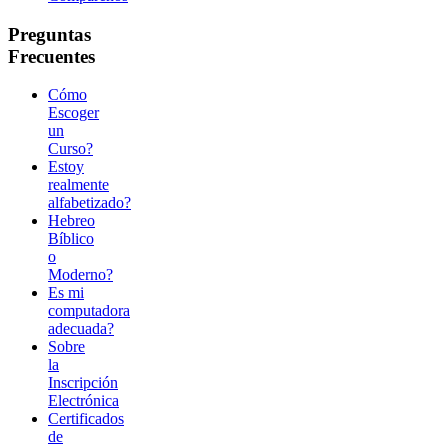
Preguntas
Frecuentes
Cómo
Escoger
un
Curso?
Estoy
realmente
alfabetizado?
Hebreo
Bíblico
o
Moderno?
Es mi
computadora
adecuada?
Sobre
la
Inscripción
Electrónica
Certificados
de