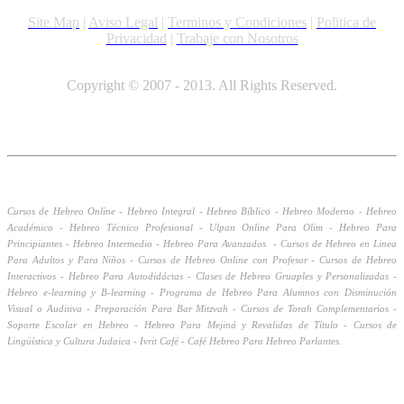
Site Map
|
Aviso Legal
|
Terminos y Condiciones
|
Politica de
Privacidad
|
Trabaje con Nosotros
Copyright © 2007 - 2013. All Rights Reserved.
Cursos de Hebreo Online - Hebreo Integral - Hebreo Bíblico - Hebreo Moderno - Hebreo
Académico -
Hebreo Técnico Profesional -
Ulpan Online Para Olim -
Hebreo Para
Principiantes - Hebreo Intermedio - Hebreo Para Avanzados - Cursos de Hebreo en Linea
Para Adultos y Para Niños - Cursos de Hebreo Online con Profesor - Cursos de Hebreo
Interactivos - Hebreo Para Autodidáctas - Clases de Hebreo Gruaples y Personalizadas -
Hebreo e-learning y B-learning - Programa de Hebreo Para Alumnos con Disminución
Visual o Auditiva - Preparación Para Bar Mitzvah - Cursos de Torah Complementarios -
Soporte Escolar en Hebreo - Hebreo Para Mejiná y Revalidas de Título - Cursos de
Lingüística y Cultura Judaica - Ivrit Café - Café Hebreo Para Hebreo Parlantes.