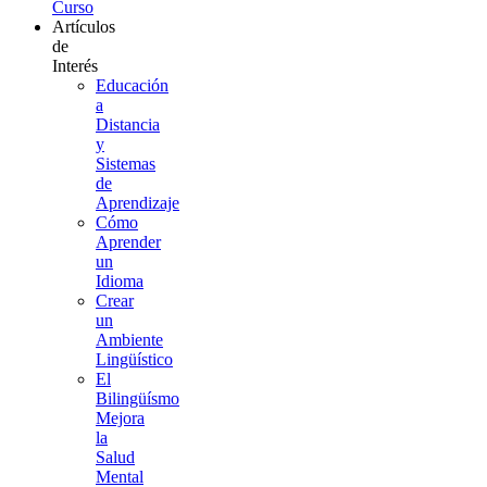
Curso
Artículos
de
Interés
Educación
a
Distancia
y
Sistemas
de
Aprendizaje
Cómo
Aprender
un
Idioma
Crear
un
Ambiente
Lingüístico
El
Bilingüísmo
Mejora
la
Salud
Mental