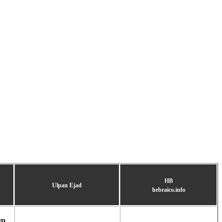
HB
Ulpan Ejad
hebraico.info
up