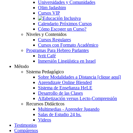
Universidades y Comunidades
Olim Jadashim
Cursos VIP
Calendario Próximos Cursos
Cómo Escoger un Curso?
Niveles y Contenidos
Cursos Regulares
Cursos con Formato Académico
Programas Para Hebreo Parlantes
Ivrit Café
Inmersión Lingüística en Israel
Método
Sistema Pedagógico
Sobre Modalidades a Distancia [clique aquí]
Aprendizaje Online Blended
Sistema de Enseñanza HeLE
Desarrollo de las Clases
Alfabetización versus Lecto-Comprensión
Recursos Didácticos
Multimedias - Aprender Jugando
Salas de Estudio 24 hs.
Videos
Testimonios
Compárenos