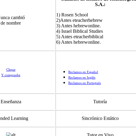
S.A.:
1) Rosen School
unca cambió
2)Antes eteacherhebrew
de nombre
3) Antes hebrewonline.
4) Israel Biblical Studies
5) Antes eteacherbiblical
6) Antes hebrewonline.
Clique
Reclamos en Español
Y compruebe
Reclamos en Inglés
Reclamos en Portugués
Enseñanza
Tutoría
nded Learning
Sincrónico Estático
Tutor en Vivo