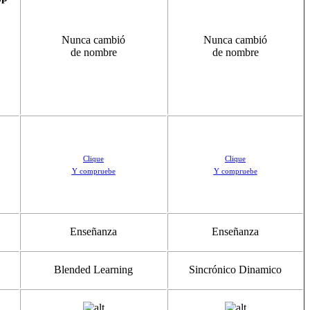
Nunca cambió
Nunca cambió
de nombre
de nombre
Clique
Clique
Y compruebe
Y compruebe
Enseñanza
Enseñanza
Blended Learning
Sincrónico Dinamico